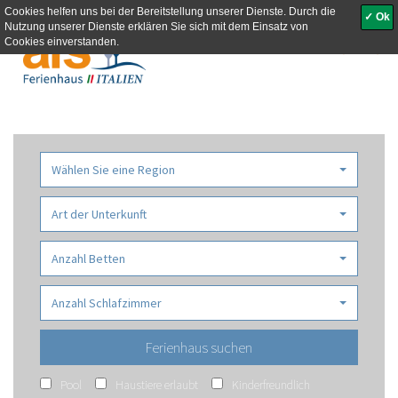
Cookies helfen uns bei der Bereitstellung unserer Dienste. Durch die
✓ Ok
Nutzung unserer Dienste erklären Sie sich mit dem Einsatz von
Toggle
Cookies einverstanden.
navigati
Wählen Sie eine Region
Art der Unterkunft
Anzahl Betten
Anzahl Schlafzimmer
Pool
Haustiere erlaubt
Kinderfreundlich