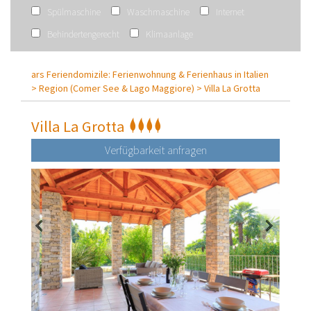
Spülmaschine
Waschmaschine
Internet
Behindertengerecht
Klimaanlage
ars Feriendomizile: Ferienwohnung & Ferienhaus in Italien
>
Region (Comer See & Lago Maggiore) >
Villa La Grotta
Villa La Grotta
Verfügbarkeit anfragen