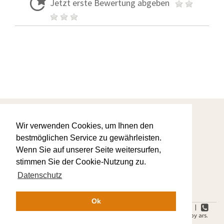
Jetzt erste Bewertung abgeben
Startseite
Warum wir
Wir verwenden Cookies, um Ihnen den
AGBs
bestmöglichen Service zu gewährleisten.
Ihre Favoriten
Wenn Sie auf unserer Seite weitersurfen,
Kontaktanfrage
Datenschutz
stimmen Sie der Cookie-Nutzung zu.
Impressum
Datenschutz
Ok
ars.Feriendomizile | Heideweg 11 | 83224 Grassau-Mietenkam |
+49 8641 5913015 |
+49 8641 59 13017 | Copyright © 2016 by ars.