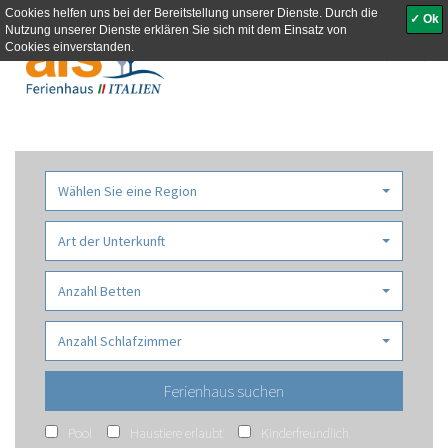
Cookies helfen uns bei der Bereitstellung unserer Dienste. Durch die
✓ Ok
Nutzung unserer Dienste erklären Sie sich mit dem Einsatz von
Toggle
Cookies einverstanden.
navigati
Wählen Sie eine Region
Art der Unterkunft
Anzahl Betten
Anzahl Schlafzimmer
Pool
Haustiere erlaubt
Kinderfreundlich