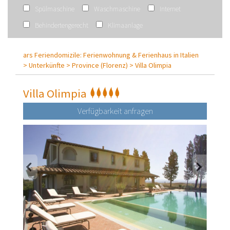
Spülmaschine
Waschmaschine
Internet
Behindertengerecht
Klimaanlage
ars Feriendomizile: Ferienwohnung & Ferienhaus in Italien
>
Unterkünfte >
Province (Florenz) >
Villa Olimpia
Villa Olimpia
Verfügbarkeit anfragen