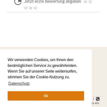
Jetzt erste Bewertung abgeben
Startseite
Wir verwenden Cookies, um Ihnen den
Warum wir
AGBs
bestmöglichen Service zu gewährleisten.
Ihre Favoriten
Wenn Sie auf unserer Seite weitersurfen,
Kontaktanfrage
Datenschutz
stimmen Sie der Cookie-Nutzung zu.
Impressum
Datenschutz
Ok
ars.Feriendomizile | Heideweg 11 | 83224 Grassau-Mietenkam |
+49 8641 5913015 |
+49 8641 59 13017 | Copyright © 2016 by ars.