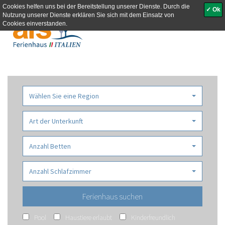
Cookies helfen uns bei der Bereitstellung unserer Dienste. Durch die
✓ Ok
Nutzung unserer Dienste erklären Sie sich mit dem Einsatz von
Toggle
Cookies einverstanden.
navigati
Wählen Sie eine Region
Art der Unterkunft
Anzahl Betten
Anzahl Schlafzimmer
Pool
Haustiere erlaubt
Kinderfreundlich