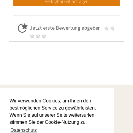
Verfügbarkeit anfragen
Jetzt erste Bewertung abgeben
Startseite
Wir verwenden Cookies, um Ihnen den
Warum wir
AGBs
bestmöglichen Service zu gewährleisten.
Ihre Favoriten
Wenn Sie auf unserer Seite weitersurfen,
Kontaktanfrage
Datenschutz
stimmen Sie der Cookie-Nutzung zu.
Impressum
Datenschutz