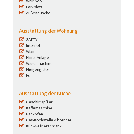
Whirlpool
Parkplatz
Außendusche
Ausstattung der Wohnung
SAT-TV
Internet
Wlan
Klima-Anlage
Waschmachine
Fliegengitter
Föhn
Ausstattung der Küche
Geschirrspüler
Kaffemaschine
Backofen
Gas-Kochstelle 4 brenner
Kühl-Gefrierschrank