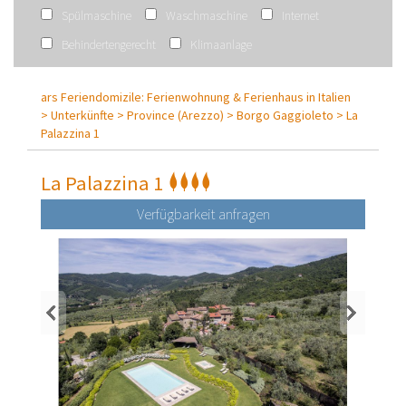
Spülmaschine
Waschmaschine
Internet
Behindertengerecht
Klimaanlage
ars Feriendomizile: Ferienwohnung & Ferienhaus in Italien
>
Unterkünfte >
Province (Arezzo) >
Borgo Gaggioleto >
La
Palazzina 1
La Palazzina 1
Verfügbarkeit anfragen