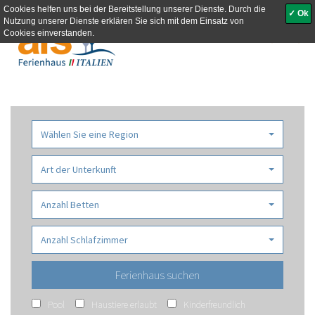
Cookies helfen uns bei der Bereitstellung unserer Dienste. Durch die
✓ Ok
Nutzung unserer Dienste erklären Sie sich mit dem Einsatz von
Toggle
Cookies einverstanden.
navigati
Wählen Sie eine Region
Art der Unterkunft
Anzahl Betten
Anzahl Schlafzimmer
Pool
Haustiere erlaubt
Kinderfreundlich